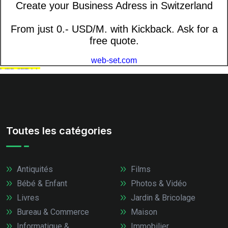
Toutes les catégories
Antiquités
Films
Bébé & Enfant
Photos & Vidéo
Livres
Jardin & Bricolage
Bureau & Commerce
Maison
Informatique &
Immobilier