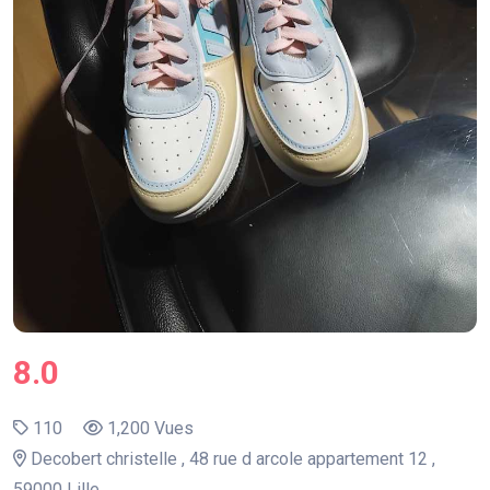
8.0
110
1,200 Vues
Decobert christelle , 48 rue d arcole appartement 12 ,
59000 Lille