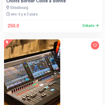
Chiots Border Collie a donné
Strasbourg
env. il y a 3 jours
250.0
Détails