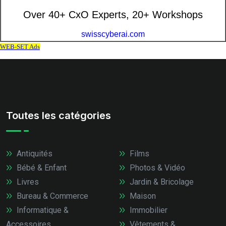
Toutes les catégories
Antiquités
Films
Bébé & Enfant
Photos & Vidéo
Livres
Jardin & Bricolage
Bureau & Commerce
Maison
Informatique &
Immobilier
Accessoires
Vêtements &