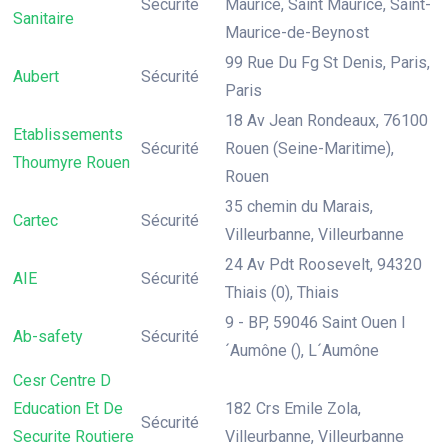
Sécurité
Maurice, Saint Maurice, Saint-
Sanitaire
Maurice-de-Beynost
99 Rue Du Fg St Denis, Paris,
Aubert
Sécurité
Paris
18 Av Jean Rondeaux, 76100
Etablissements
Sécurité
Rouen (Seine-Maritime),
Thoumyre Rouen
Rouen
35 chemin du Marais,
Cartec
Sécurité
Villeurbanne, Villeurbanne
24 Av Pdt Roosevelt, 94320
AIE
Sécurité
Thiais (0), Thiais
9 - BP, 59046 Saint Ouen l
Ab-safety
Sécurité
´Aumône (), L´Aumône
Cesr Centre D
Education Et De
182 Crs Emile Zola,
Sécurité
Securite Routiere
Villeurbanne, Villeurbanne