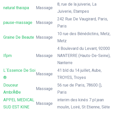
8, rue de la juiverie, La
natural thaispa
Massage
Juiverie, Etampes
242 Rue De Vaugirard, Paris,
pause-massage
Massage
Paris
10 rue des Bénédictins, Metz,
Graine De Beaute
Massage
Metz
4 Boulevard du Levant, 92000
Ifpm
Massage
NANTERRE (Hauts-De-Seine),
Nanterre
L´Essence De Soi
41 bld du 14 juillet, Aube,
Massage
®
TROYES, Troyes
Douceur
56 rue de Paris, 78600 (),
Massage
AmbrÃ©e
Paris
APPEL MEDICAL
interim des kinés 7 pl jean
Massage
SUD EST KINE
moulin, Loiré, St Etienne, Sète