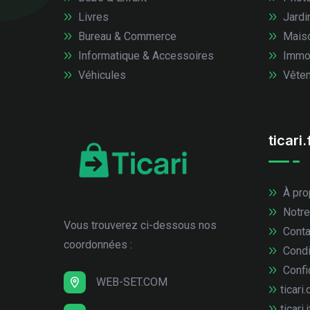
Livres
Jardi
Bureau & Commerce
Mais
Informatique & Accessoires
Immob
Véhicules
Vêtem
ticari.
À pro
Notre
Vous trouverez ci-dessous nos
Conta
coordonnées :
Condi
Confid
WEB-SET.COM
ticari.
ticari.i