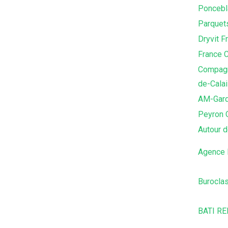
Poncebl
Parquet
Dryvit F
France C
Compagn
de-Cala
AM-Gar
Peyron 
Autour d
Agence 
Burocla
BATI RE