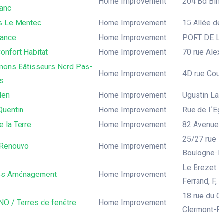
Home Improvement
204 Bd Bin
anc
s Le Mentec
Home Improvement
15 Allée d
rance
Home Improvement
PORT DE LI
onfort Habitat
Home Improvement
70 rue Ale
ons Bâtisseurs Nord Pas-
Home Improvement
4D rue Cou
is
den
Home Improvement
Ugustin Lau
Quentin
Home Improvement
Rue de l´Eg
e la Terre
Home Improvement
82 Avenue 
25/27 rue 
Renouvo
Home Improvement
Boulogne-B
Le Brezet 
ss Aménagement
Home Improvement
Ferrand, F
18 rue du 
NO / Terres de fenêtre
Home Improvement
Clermont-