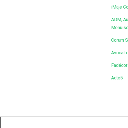
iMaje Co
ADM, Au
Menuise
Corum S
Avocat d
Fadécor 
Acte5