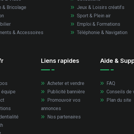
n & Bricolage
Jeux & Loisirs créatifs
on
Sport & Plein air
ilier
Emploi & Formations
ents & Accessoires
Téléphonie & Navigation
fr
Liens rapides
Aide & Supp
pos
Acheter et vendre
FAQ
 équipe
Publicité bannière
Conseils de 
ct
Promouvoir vos
Plan du site
tions
annonces
entialité
Nos partenaires
ch
t