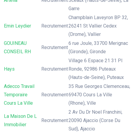
Artelia
Recrutement
Sceaux (Hauts-de-Seine), La
Garre
Champblain Laveyron BP 32,
Emin Leydier
Recrutement
26241 St Vallier Cedex
(Drome), Vallier
GOUINEAU
6 rue Joule, 33700 Merignac
Recrutement
CONSEIL RH
(Gironde), Gironde
Village 6 Espace 21 31 Pl
Hays
Recrutement
Ronde, 92986 Puteaux
(Hauts-de-Seine), Puteaux
Adecco Travail
35 Rue Georges Clemenceau,
Temporaire
Recrutement
69470 Cours La Ville
Cours La Ville
(Rhone), Ville
2 Av Du Dr Noel Franchini,
La Maison De L
Recrutement
20090 Ajaccio (Corse Du
Immobilier
Sud), Ajaccio