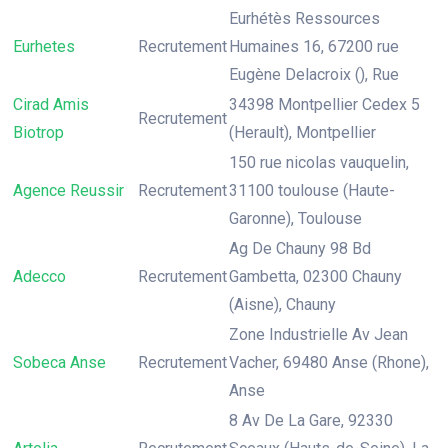
Eurhétès Ressources
Eurhetes
Recrutement
Humaines 16, 67200 rue
Eugène Delacroix (), Rue
Cirad Amis
34398 Montpellier Cedex 5
Recrutement
Biotrop
(Herault), Montpellier
150 rue nicolas vauquelin,
Agence Reussir
Recrutement
31100 toulouse (Haute-
Garonne), Toulouse
Ag De Chauny 98 Bd
Adecco
Recrutement
Gambetta, 02300 Chauny
(Aisne), Chauny
Zone Industrielle Av Jean
Sobeca Anse
Recrutement
Vacher, 69480 Anse (Rhone),
Anse
8 Av De La Gare, 92330