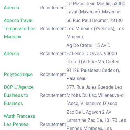
15 Place Jean Moulin, 53000
Adecco
Recrutement
Laval (Mayenne), Mayenne
Adecco Travail
66 Rue Paul Doumer, 78130
Temporaire Les
Recrutement
Les Mureaux (Yvelines), Les
Mureaux
Mureaux
Ag De Creteil 15 Av D
Adecco
Recrutement
Estienne D Orves, 94000
Creteil (Val-de-Ma, Créteil
91128 Palaiseau Cedex (),
Polytechnique
Recrutement
Palaiseau
DCP L´Agence
377, Rue Jules Guesde Les
Business to
Recrutement
Miroirs Du Lac, Villeneuve-d
Business
´Ascq, Villeneuve D´ascq
Zac De L Agavon 2 Av
Wurth Francesa
Lamartine Zac De, 13170 Les
Les Pennes
Recrutement
Pennes Mirabeau, Les