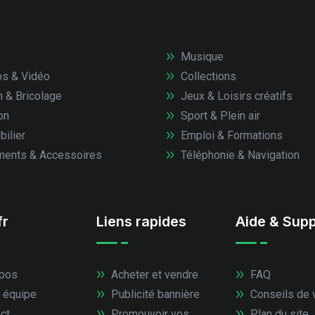
Musique
s & Vidéo
Collections
n & Bricolage
Jeux & Loisirs créatifs
on
Sport & Plein air
ilier
Emploi & Formations
ents & Accessoires
Téléphonie & Navigation
fr
Liens rapides
Aide & Supp
pos
Acheter et vendre
FAQ
 équipe
Publicité bannière
Conseils de 
ct
Promouvoir vos
Plan du site