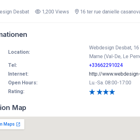
sign Desbat
1,200 Views
16 ter rue danielle casanov
mationen
Webdesign Desbat, 16 t
Location:
Marne (Val-De, Le Per
Tel:
+33662291024
Internet:
http://www.webdesign
Open Hours:
Lu.-Sa. 08:00-17:00
Rating:
ion Map