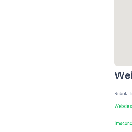
Wei
Rubrik: 
Webdesi
Imaconc