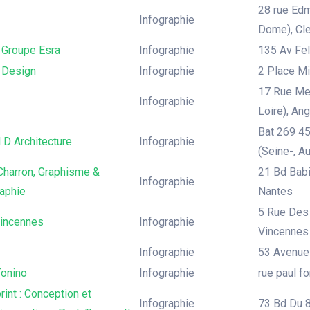
28 rue Ed
Infographie
Dome), Cl
Groupe Esra
Infographie
135 Av Feli
 Design
Infographie
2 Place Mi
17 Rue Mer
Infographie
Loire), An
Bat 269 45
l D Architecture
Infographie
(Seine-, Au
Charron, Graphisme &
21 Bd Babi
Infographie
aphie
Nantes
5 Rue Des 
Vincennes
Infographie
Vincennes
Infographie
53 Avenue 
Tonino
Infographie
rue paul fo
print : Conception et
Infographie
73 Bd Du 8