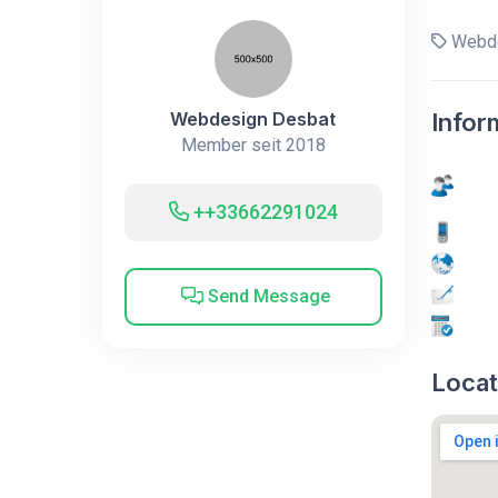
Webde
Webdesign Desbat
Infor
Member seit 2018
++33662291024
Send Message
Locat