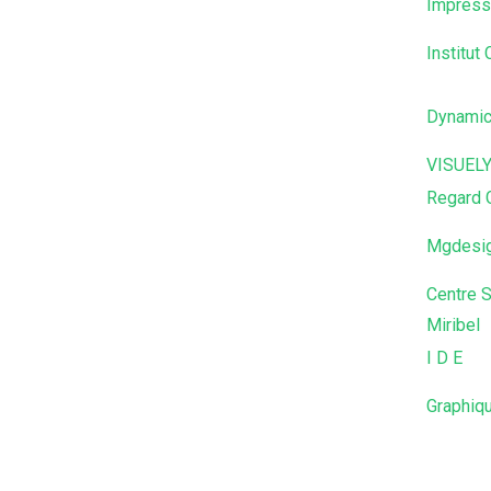
Impressi
Institut
Dynamic
VISUEL
Regard 
Mgdesi
Centre 
Miribel
I D E
Graphiq