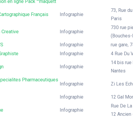
on en ligne Pack ""maquett
73, Rue du
 Cartographique Français
Infographie
Paris
730 rue pi
 Creative
Infographie
(Bouches-D
YS
Infographie
rue gare, 
Graphiste
Infographie
4 Rue Du V
14 bis rue 
gn
Infographie
Nantes
Specialites Pharmaceutiques
Infographie
Zi Les Ech
Infographie
12 Gal Mon
Rue De La 
ue
Infographie
12 Ancien 