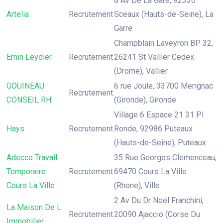
8 Av De La Gare, 92330
Artelia
Recrutement
Sceaux (Hauts-de-Seine), La
Garre
Champblain Laveyron BP 32,
Emin Leydier
Recrutement
26241 St Vallier Cedex
(Drome), Vallier
GOUINEAU
6 rue Joule, 33700 Merignac
Recrutement
CONSEIL RH
(Gironde), Gironde
Village 6 Espace 21 31 Pl
Hays
Recrutement
Ronde, 92986 Puteaux
(Hauts-de-Seine), Puteaux
Adecco Travail
35 Rue Georges Clemenceau,
Temporaire
Recrutement
69470 Cours La Ville
Cours La Ville
(Rhone), Ville
2 Av Du Dr Noel Franchini,
La Maison De L
Recrutement
20090 Ajaccio (Corse Du
Immobilier