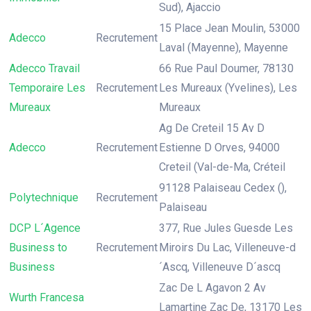
Sud), Ajaccio
15 Place Jean Moulin, 53000
Adecco
Recrutement
Laval (Mayenne), Mayenne
Adecco Travail
66 Rue Paul Doumer, 78130
Temporaire Les
Recrutement
Les Mureaux (Yvelines), Les
Mureaux
Mureaux
Ag De Creteil 15 Av D
Adecco
Recrutement
Estienne D Orves, 94000
Creteil (Val-de-Ma, Créteil
91128 Palaiseau Cedex (),
Polytechnique
Recrutement
Palaiseau
DCP L´Agence
377, Rue Jules Guesde Les
Business to
Recrutement
Miroirs Du Lac, Villeneuve-d
Business
´Ascq, Villeneuve D´ascq
Zac De L Agavon 2 Av
Wurth Francesa
Lamartine Zac De, 13170 Les