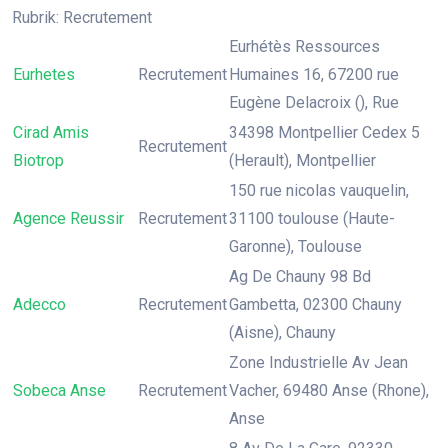
Rubrik: Recrutement
Eurhétès Ressources
Eurhetes
Recrutement
Humaines 16, 67200 rue
Eugène Delacroix (), Rue
Cirad Amis
34398 Montpellier Cedex 5
Recrutement
Biotrop
(Herault), Montpellier
150 rue nicolas vauquelin,
Agence Reussir
Recrutement
31100 toulouse (Haute-
Garonne), Toulouse
Ag De Chauny 98 Bd
Adecco
Recrutement
Gambetta, 02300 Chauny
(Aisne), Chauny
Zone Industrielle Av Jean
Sobeca Anse
Recrutement
Vacher, 69480 Anse (Rhone),
Anse