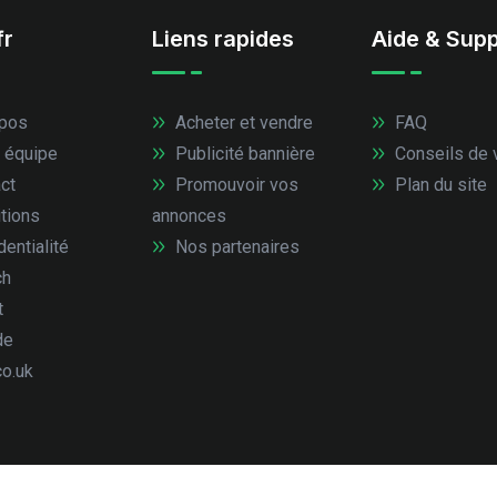
fr
Liens rapides
Aide & Supp
pos
Acheter et vendre
FAQ
 équipe
Publicité bannière
Conseils de 
ct
Promouvoir vos
Plan du site
tions
annonces
entialité
Nos partenaires
ch
t
de
co.uk