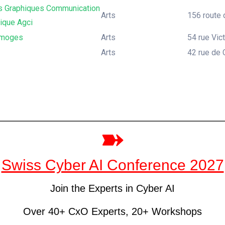
ts Graphiques Communication
Arts
156 route d
ique Agci
imoges
Arts
54 rue Vic
Arts
42 rue de 