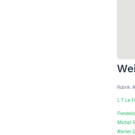
Wei
Rubrik: A
L T Le F
Pendeli
Michel 
Atelier 