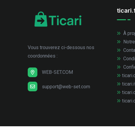
ticari.
À pro
Notre
Vous trouverez ci-dessous nos
Conta
coordonnées :
Condi
Confid
WEB-SET.COM
ticari.
ticari.i
support@web-set.com
ticari.
ticari.