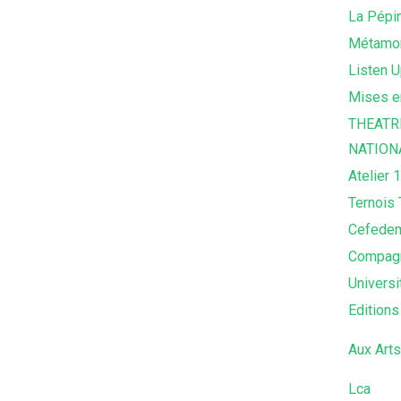
La Pépi
Métamor
Listen U
Mises e
THEATR
NATION
Atelier 
Ternois
Cefede
Compagn
Universi
Editions
Aux Art
Lca