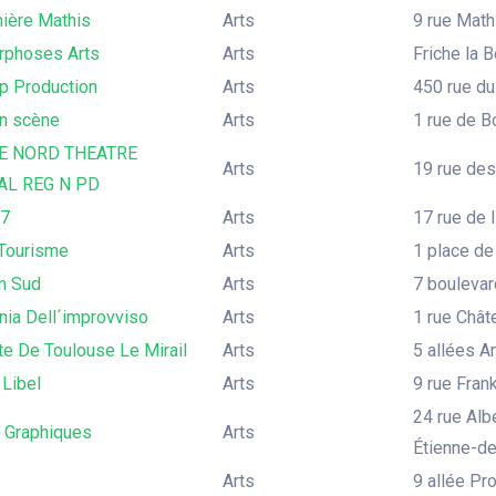
nière Mathis
Arts
9 rue Mathi
phoses Arts
Arts
Friche la B
p Production
Arts
450 rue du
n scène
Arts
1 rue de B
E NORD THEATRE
Arts
19 rue des
AL REG N PD
17
Arts
17 rue de 
 Tourisme
Arts
1 place de
m Sud
Arts
7 boulevar
ia Dell´improvviso
Arts
1 rue Chât
te De Toulouse Le Mirail
Arts
5 allées A
 Libel
Arts
9 rue Frank
24 rue Albe
s Graphiques
Arts
Étienne-d
Arts
9 allée Pr