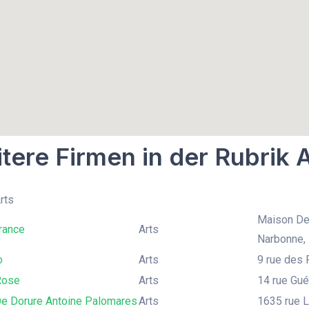
tere Firmen in der Rubrik 
rts
Maison De 
rance
Arts
Narbonne,
o
Arts
9 rue des 
Rose
Arts
14 rue Gué
De Dorure Antoine Palomares
Arts
1635 rue L