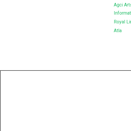
Agci Ar
Informat
Royal L
Atla