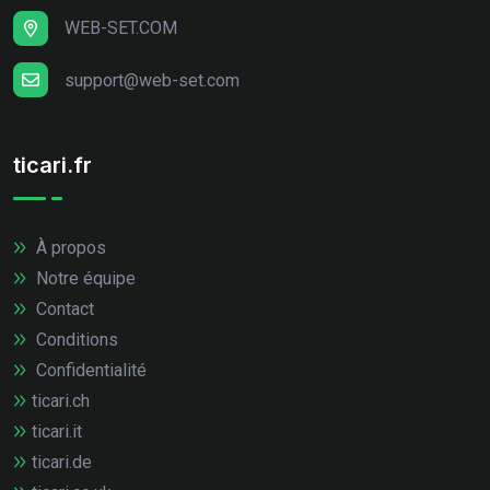
WEB-SET.COM
support@web-set.com
ticari.fr
À propos
Notre équipe
Contact
Conditions
Confidentialité
ticari.ch
ticari.it
ticari.de