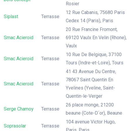
Rosier
12 Rue Cabanis, 75680 Paris
Siplast
Terrasse
Cedex 14 (Paris), Paris
20 Rue Francine Fromont,
Smac Acieroid
Terrasse
69120 Vaulx En Velin (Rhone),
Vaulx
10 Rue De Belgique, 37100
Smac Acieroid
Terrasse
Tours (Indre-et-Loire), Tours
41 43 Avenue Du Centre,
78067 Saint Quentin En
Smac Acieroid
Terrasse
Yvelines (Yveline, Saint-
Quentin-le-Verger
26 place monge, 21200
Serge Chamoy
Terrasse
beaune (Cote-D´or), Beaune
104 avenue Victor Hugo,
Soprasolar
Terrasse
Paris, Paris