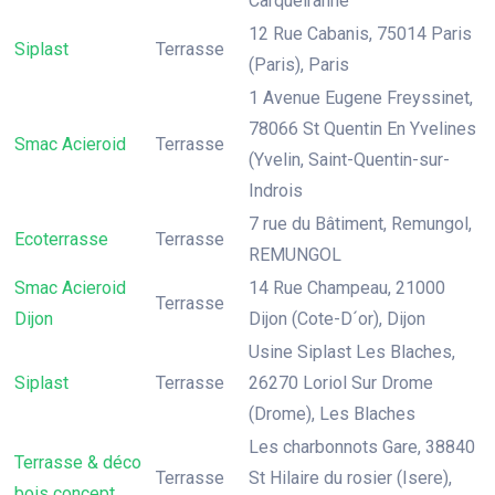
Carqueiranne
12 Rue Cabanis, 75014 Paris
Siplast
Terrasse
(Paris), Paris
1 Avenue Eugene Freyssinet,
78066 St Quentin En Yvelines
Smac Acieroid
Terrasse
(Yvelin, Saint-Quentin-sur-
Indrois
7 rue du Bâtiment, Remungol,
Ecoterrasse
Terrasse
REMUNGOL
Smac Acieroid
14 Rue Champeau, 21000
Terrasse
Dijon
Dijon (Cote-D´or), Dijon
Usine Siplast Les Blaches,
Siplast
Terrasse
26270 Loriol Sur Drome
(Drome), Les Blaches
Les charbonnots Gare, 38840
Terrasse & déco
Terrasse
St Hilaire du rosier (Isere),
bois concept