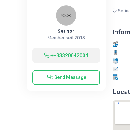
Setin
Setinor
Infor
Member seit 2018
++33320042004
Send Message
Locat