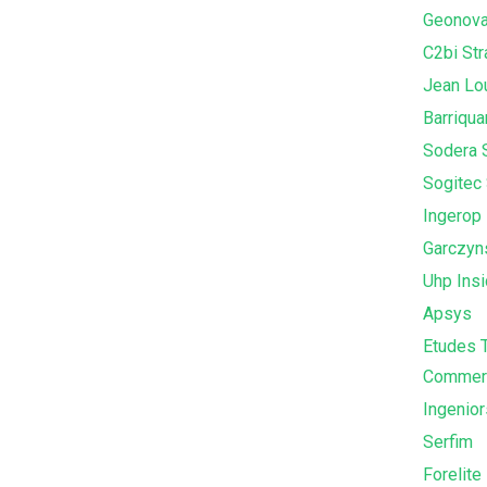
Geonova
C2bi St
Jean Lou
Barriqua
Sodera S
Sogitec 
Ingerop
Garczyns
Uhp Ins
Apsys
Etudes T
Commerc
Ingenior
Serfim
Forelite