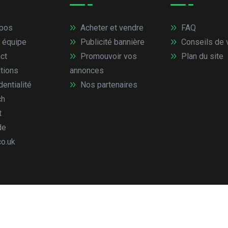
pos
Acheter et vendre
FAQ
 équipe
Publicité bannière
Conseils de 
ct
Promouvoir vos
Plan du site
tions
annonces
entialité
Nos partenaires
ch
t
de
co.uk
droits réservés.