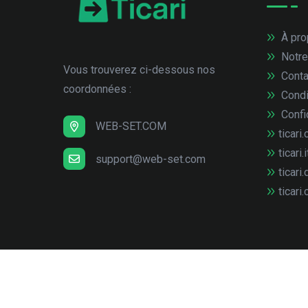
À pro
Notre
Vous trouverez ci-dessous nos
Conta
coordonnées :
Condi
Confid
WEB-SET.COM
ticari.
ticari.i
support@web-set.com
ticari.
ticari.
© Copyright
2026
web-set interactive GmbH
Tous 