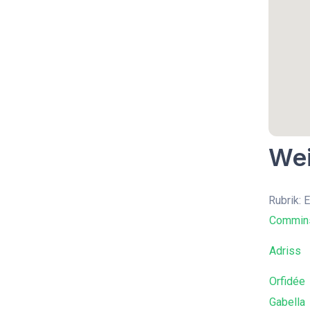
Wei
Rubrik: 
Commins
Adriss
Orfidée
Gabella