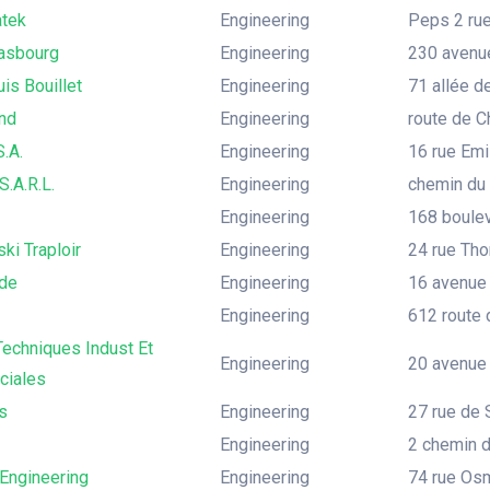
tek
Engineering
Peps 2 rue
rasbourg
Engineering
230 avenu
is Bouillet
Engineering
71 allée 
nd
Engineering
route de 
.A.
Engineering
16 rue Emi
S.A.R.L.
Engineering
chemin du B
Engineering
168 boulev
ki Traploir
Engineering
24 rue Th
ide
Engineering
16 avenue 
Engineering
612 route d
echniques Indust Et
Engineering
20 avenue 
iales
s
Engineering
27 rue de 
Engineering
2 chemin d
 Engineering
Engineering
74 rue Osm