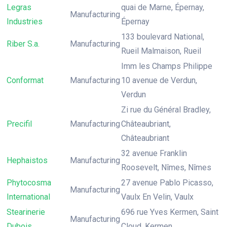
Legras
quai de Marne, Épernay,
Manufacturing
Industries
Épernay
133 boulevard National,
Riber S.a.
Manufacturing
Rueil Malmaison, Rueil
Imm les Champs Philippe
Conformat
Manufacturing
10 avenue de Verdun,
Verdun
Zi rue du Général Bradley,
Precifil
Manufacturing
Châteaubriant,
Châteaubriant
32 avenue Franklin
Hephaistos
Manufacturing
Roosevelt, Nîmes, Nîmes
Phytocosma
27 avenue Pablo Picasso,
Manufacturing
International
Vaulx En Velin, Vaulx
Stearinerie
696 rue Yves Kermen, Saint
Manufacturing
Dubois
Cloud, Kermen