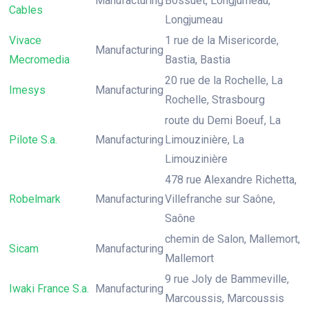
Manufacturing
Bossuet, Longjumeau,
Cables
Longjumeau
Vivace
1 rue de la Misericorde,
Manufacturing
Mecromedia
Bastia, Bastia
20 rue de la Rochelle, La
Imesys
Manufacturing
Rochelle, Strasbourg
route du Demi Boeuf, La
Pilote S.a.
Manufacturing
Limouzinière, La
Limouzinière
478 rue Alexandre Richetta,
Robelmark
Manufacturing
Villefranche sur Saône,
Saône
chemin de Salon, Mallemort,
Sicam
Manufacturing
Mallemort
9 rue Joly de Bammeville,
Iwaki France S.a.
Manufacturing
Marcoussis, Marcoussis