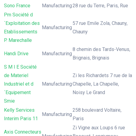
Sono France
Manufacturing
28 rue du Terre, Paris, Rue
Pm Société d
´Exploitation des
57 rue Emile Zola, Chauny,
Manufacturing
Etablissements
Chauny
P. Marechalle
8 chemin des Tards-Venus,
Handi Drive
Manufacturing
Brignais, Brignais
S M I E Société
de Materiel
Zi les Richardets 7 rue de la
Industriel et d
Manufacturing
Chapelle, La Chapelle,
´Equipement
Noisy Le Grand
Smie
Kelly Services
258 boulevard Voltaire,
Manufacturing
Interim Paris 11
Paris
Zi Vigne aux Loups 6 rue
Axis Connecteurs