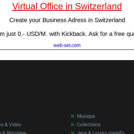
Musique
s & Vidéo
Collections
n & Bricolage
Jeux & Loisirs créatifs