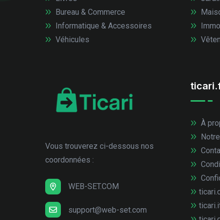
Bureau & Commerce
Mais
Informatique & Accessoires
Immob
Véhicules
Vêtem
ticari.
À pro
Notre
Vous trouverez ci-dessous nos
Conta
coordonnées :
Condi
Confid
WEB-SET.COM
ticari.
ticari.i
support@web-set.com
ticari.