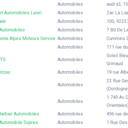
Automobiles
audi a3, 15
et Automobiles Lunel
Automobiles
Zac La Liq
ale
Automobiles
100, 92257
Automobiles
Automobiles
7 Bd De La
one Alpes Moteurs Service
Automobiles
Cummins D
Automobiles
111 rue du
Soleil Ble
TS
Automobiles
Grimaud
Occas
Automobiles
19 rue Al
23 Rue Geo
Automobiles
(Dordogne)
1 740 Av 
r
Automobiles
Orientales
Barbier Automobiles
Automobiles
496 rue d
Automobile Sopres
Automobiles
1 Rue Des 