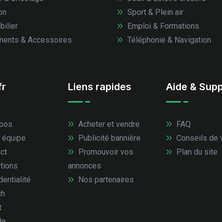
on
Sport & Plein air
ilier
Emploi & Formations
ents & Accessoires
Téléphonie & Navigation
fr
Liens rapides
Aide & Supp
pos
Acheter et vendre
FAQ
 équipe
Publicité bannière
Conseils de 
ct
Promouvoir vos
Plan du site
tions
annonces
entialité
Nos partenaires
ch
t
de