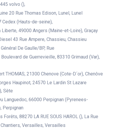
445 volvo (),
uine 20 Rue Thomas Edison, Lunel, Lunel
 Cedex (Hauts-de-seine),
 Liberte, 49000 Angers (Maine-et-Loire), Graçay
iesel 43 Rue Ampere, Chassieu, Chassieu
 Général De Gaulle/BP, Rue
u Boulevard de Guerrevieille, 83310 Grimaud (Var),
bert THOMAS, 21300 Chenove (Cote-D´or), Chenôve
rges Haupinot, 24570 Le Lardin St Lazare
, Sète
Du Languedoc, 66000 Perpignan (Pyrenees-
), Perpignan
es Forêts, 88270 LA RUE SOUS HAROL (), La Rue
Chantiers, Versailles, Versailles