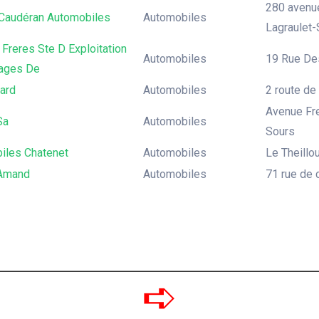
280 avenue
 Caudéran Automobiles
Automobiles
Lagraulet-
Freres Ste D Exploitation
Automobiles
19 Rue De
ages De
ard
Automobiles
2 route de
Avenue Fre
Sa
Automobiles
Sours
iles Chatenet
Automobiles
Le Theillo
Amand
Automobiles
71 rue de 