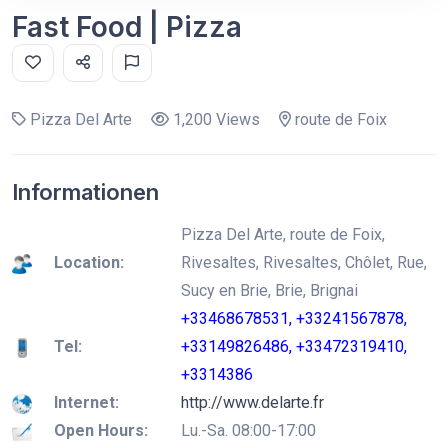
Fast Food | Pizza
Pizza Del Arte
1,200 Views
route de Foix
Informationen
Pizza Del Arte, route de Foix,
Location:
Rivesaltes, Rivesaltes, Chôlet, Rue,
Sucy en Brie, Brie, Brignai
+33468678531, +33241567878,
Tel:
+33149826486, +33472319410,
+3314386
Internet:
http://www.delarte.fr
Open Hours:
Lu.-Sa. 08:00-17:00