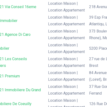
Location Maison |
 21 Via Conseil 16eme
218 Avenue
Location Appartement
Location Maison |
39 Esp Fra
 Immobilier
Location Appartement
Atlantiqu,
Location Maison |
373 Boulev
 21 Agence Di Caro
Location Appartement
Rhone), Ma
Location Maison |
bilier
5200 Place
Location Appartement
 21 Les Conseils
Location Maison |
27 rue de L
iers
Location Appartement
Brest
Location Maison |
84 Avenue
 21 Premium
Location Appartement
(Loiret), B
Location Maison |
37 Rue Go
 21 Immobiliere Du Grand
Location Appartement
Ferrand
Location Maison |
biliere De Coeuilly
126 Rue Du