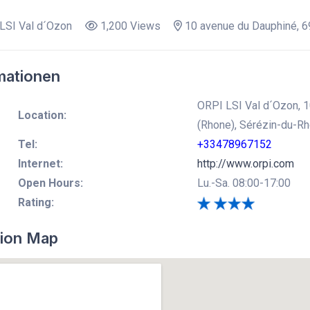
LSI Val d´Ozon
1,200 Views
10 avenue du Dauphiné, 6
mationen
ORPI LSI Val d´Ozon, 
Location:
(Rhone), Sérézin-du-R
Tel:
+33478967152
Internet:
http://www.orpi.com
Open Hours:
Lu.-Sa. 08:00-17:00
Rating:
ion Map