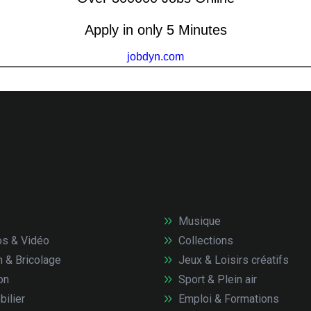
Musique
s & Vidéo
Collections
n & Bricolage
Jeux & Loisirs créatifs
on
Sport & Plein air
ilier
Emploi & Formations