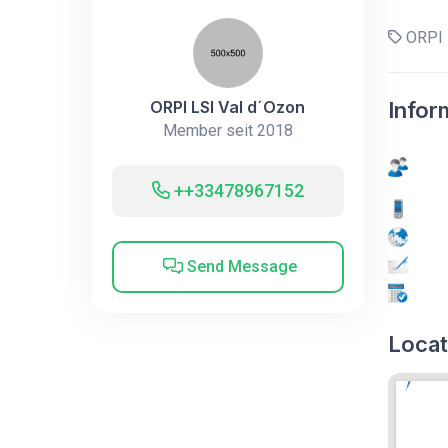
ORPI 
ORPI LSI Val d´Ozon
Infor
Member seit 2018
++33478967152
Send Message
Locat