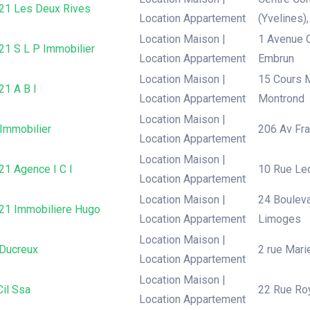
 21 Les Deux Rives
Location Appartement
(Yvelines),
Location Maison |
1 Avenue C
21 S L P Immobilier
Location Appartement
Embrun
Location Maison |
15 Cours M
21 A B I
Location Appartement
Montrond
Location Maison |
 Immobilier
206 Av Fra
Location Appartement
Location Maison |
21 Agence I C I
10 Rue Led
Location Appartement
Location Maison |
24 Bouleva
 21 Immobiliere Hugo
Location Appartement
Limoges
Location Maison |
Ducreux
2 rue Mari
Location Appartement
Location Maison |
il Ssa
22 Rue Roy
Location Appartement