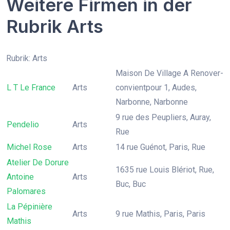
Weitere Firmen in der
Rubrik Arts
Rubrik: Arts
Maison De Village A Renover-
L T Le France
Arts
convientpour 1, Audes,
Narbonne, Narbonne
9 rue des Peupliers, Auray,
Pendelio
Arts
Rue
Michel Rose
Arts
14 rue Guénot, Paris, Rue
Atelier De Dorure
1635 rue Louis Blériot, Rue,
Antoine
Arts
Buc, Buc
Palomares
La Pépinière
Arts
9 rue Mathis, Paris, Paris
Mathis