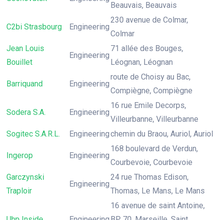
Beauvais, Beauvais
230 avenue de Colmar,
C2bi Strasbourg
Engineering
Colmar
Jean Louis
71 allée des Bouges,
Engineering
Bouillet
Léognan, Léognan
route de Choisy au Bac,
Barriquand
Engineering
Compiègne, Compiègne
16 rue Emile Decorps,
Sodera S.A.
Engineering
Villeurbanne, Villeurbanne
Sogitec S.A.R.L.
Engineering
chemin du Braou, Auriol, Auriol
168 boulevard de Verdun,
Ingerop
Engineering
Courbevoie, Courbevoie
Garczynski
24 rue Thomas Edison,
Engineering
Traploir
Thomas, Le Mans, Le Mans
16 avenue de saint Antoine,
Uhp Inside
Engineering
BP 70, Marseille, Saint