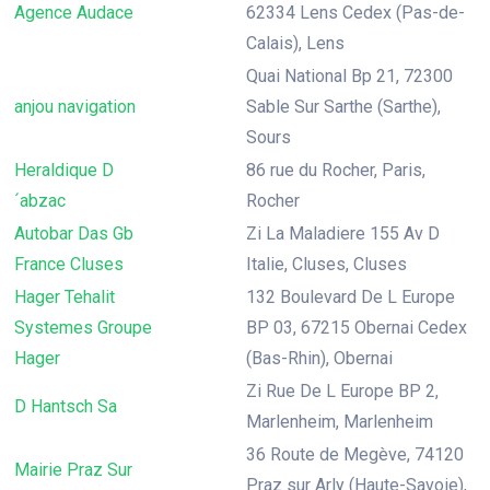
Agence Audace
62334 Lens Cedex (Pas-de-
Calais), Lens
Quai National Bp 21, 72300
anjou navigation
Sable Sur Sarthe (Sarthe),
Sours
Heraldique D
86 rue du Rocher, Paris,
´abzac
Rocher
Autobar Das Gb
Zi La Maladiere 155 Av D
France Cluses
Italie, Cluses, Cluses
Hager Tehalit
132 Boulevard De L Europe
Systemes Groupe
BP 03, 67215 Obernai Cedex
Hager
(Bas-Rhin), Obernai
Zi Rue De L Europe BP 2,
D Hantsch Sa
Marlenheim, Marlenheim
36 Route de Megève, 74120
Mairie Praz Sur
Praz sur Arly (Haute-Savoie),