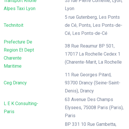
Transport Rhone
53 rue Pierre Corneille, Lyon,
Alpes Taxi Lyon
Lyon
5 rue Gutenberg, Les Ponts
Technitoit
de Cé, Ponts, Les Ponts-de-
Cé, Les Ponts-de-Cé
Prefecture De
38 Rue Reaumur BP 501,
Region Et Dept
17017 La Rochelle Cedex 1
Charente
(Charente-Marit, La Rochelle
Maritime
11 Rue Georges Pitard,
Ceg Drancy
93700 Drancy (Seine-Saint-
Denis), Drancy
63 Avenue Des Champs
L E K Consulting-
Elysees, 75008 Paris (Paris),
Paris
Paris
BP 331 10 Rue Gambetta,