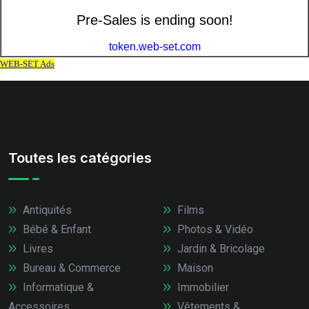
Toutes les catégories
Antiquités
Films
Bébé & Enfant
Photos & Vidéo
Livres
Jardin & Bricolage
Bureau & Commerce
Maison
Informatique &
Immobilier
Accessoires
Vêtements &