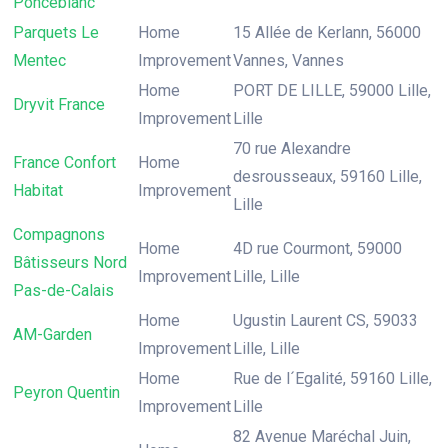
Ponceblanc
Parquets Le
Home
15 Allée de Kerlann, 56000
Mentec
Improvement
Vannes, Vannes
Home
PORT DE LILLE, 59000 Lille,
Dryvit France
Improvement
Lille
70 rue Alexandre
France Confort
Home
desrousseaux, 59160 Lille,
Habitat
Improvement
Lille
Compagnons
Home
4D rue Courmont, 59000
Bâtisseurs Nord
Improvement
Lille, Lille
Pas-de-Calais
Home
Ugustin Laurent CS, 59033
AM-Garden
Improvement
Lille, Lille
Home
Rue de l´Egalité, 59160 Lille,
Peyron Quentin
Improvement
Lille
82 Avenue Maréchal Juin,