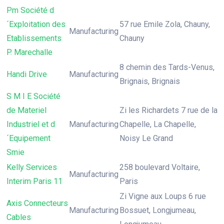
Pm Société d
´Exploitation des
57 rue Emile Zola, Chauny,
Manufacturing
Etablissements
Chauny
P. Marechalle
8 chemin des Tards-Venus,
Handi Drive
Manufacturing
Brignais, Brignais
S M I E Société
de Materiel
Zi les Richardets 7 rue de la
Industriel et d
Manufacturing
Chapelle, La Chapelle,
´Equipement
Noisy Le Grand
Smie
Kelly Services
258 boulevard Voltaire,
Manufacturing
Interim Paris 11
Paris
Zi Vigne aux Loups 6 rue
Axis Connecteurs
Manufacturing
Bossuet, Longjumeau,
Cables