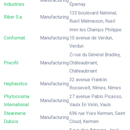
Manufacturing
Industries
Épernay
133 boulevard National,
Riber S.a.
Manufacturing
Rueil Malmaison, Rueil
Imm les Champs Philippe
Conformat
Manufacturing
10 avenue de Verdun,
Verdun
Zi rue du Général Bradley,
Precifil
Manufacturing
Châteaubriant,
Châteaubriant
32 avenue Franklin
Hephaistos
Manufacturing
Roosevelt, Nîmes, Nîmes
Phytocosma
27 avenue Pablo Picasso,
Manufacturing
International
Vaulx En Velin, Vaulx
Stearinerie
696 rue Yves Kermen, Saint
Manufacturing
Dubois
Cloud, Kermen