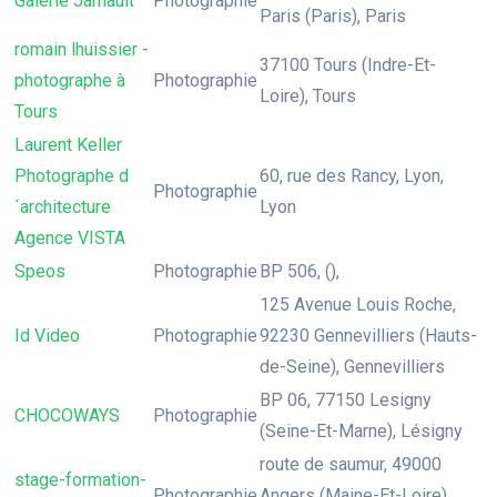
Galerie Jamault
Photographie
Paris (Paris), Paris
romain lhuissier -
37100 Tours (Indre-Et-
photographe à
Photographie
Loire), Tours
Tours
Laurent Keller
Photographe d
60, rue des Rancy, Lyon,
Photographie
´architecture
Lyon
Agence VISTA
Speos
Photographie
BP 506, (),
125 Avenue Louis Roche,
Id Video
Photographie
92230 Gennevilliers (Hauts-
de-Seine), Gennevilliers
BP 06, 77150 Lesigny
CHOCOWAYS
Photographie
(Seine-Et-Marne), Lésigny
route de saumur, 49000
stage-formation-
Photographie
Angers (Maine-Et-Loire),