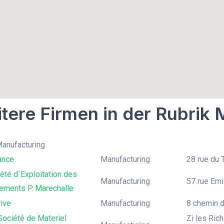
tere Firmen in der Rubrik
Manufacturing
ance
Manufacturing
28 rue du T
té d´Exploitation des
Manufacturing
57 rue Emi
ements P. Marechalle
ive
Manufacturing
8 chemin d
Société de Materiel
Zi les Ric