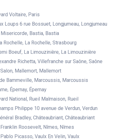
ard Voltaire, Paris
ux Loups 6 rue Bossuet, Longjumeau, Longjumeau
 Misericorde, Bastia, Bastia
la Rochelle, La Rochelle, Strasbourg
emi Boeuf, La Limouzinière, La Limouzinière
exandre Richetta, Villefranche sur Saône, Saône
Salon, Mallemort, Mallemort
 de Bammeville, Marcoussis, Marcoussis
rne, Épernay, Épernay
ard National, Rueil Malmaison, Rueil
hamps Philippe 10 avenue de Verdun, Verdun
Général Bradley, Châteaubriant, Châteaubriant
Franklin Roosevelt, Nîmes, Nîmes
Pablo Picasso, Vaulx En Velin, Vaulx