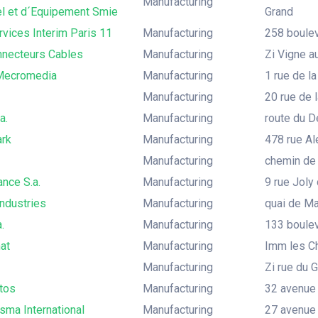
Manufacturing
el et d´Equipement Smie
Grand
rvices Interim Paris 11
Manufacturing
258 boulev
nnecteurs Cables
Manufacturing
Zi Vigne a
Mecromedia
Manufacturing
1 rue de la
Manufacturing
20 rue de 
a.
Manufacturing
route du D
rk
Manufacturing
478 rue Al
Manufacturing
chemin de 
ance S.a.
Manufacturing
9 rue Joly
ndustries
Manufacturing
quai de Ma
.
Manufacturing
133 boulev
at
Manufacturing
Imm les C
Manufacturing
Zi rue du 
tos
Manufacturing
32 avenue 
sma International
Manufacturing
27 avenue 