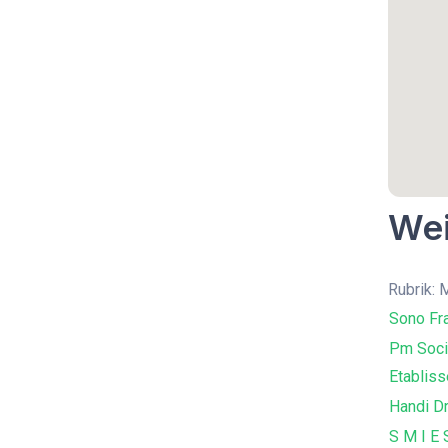
Wei
Rubrik: 
Sono Fr
Pm Socié
Etabliss
Handi Dr
S M I E 