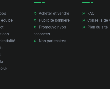
pos
Acheter et vendre
FAQ
 équipe
Publicité bannière
Conseils de 
ct
Promouvoir vos
Plan du site
tions
annonces
entialité
Nos partenaires
ch
t
de
co.uk
droits réservés.