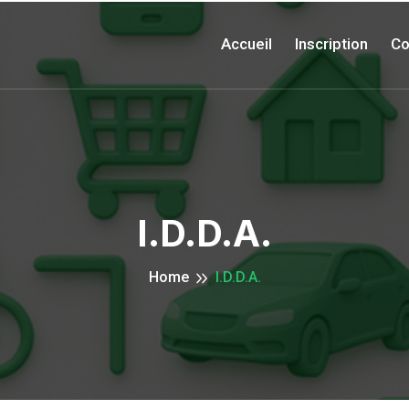
Accueil
Inscription
Co
I.d.d.a.
Home
I.d.d.a.