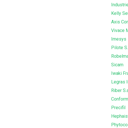
Industri
Kelly Se
Axis Co
Vivace 
Imesys
Pilote S.
Robelma
Sicam
Iwaki Fr
Legras I
Riber S.a
Conform
Precifil
Hephais
Phytoco