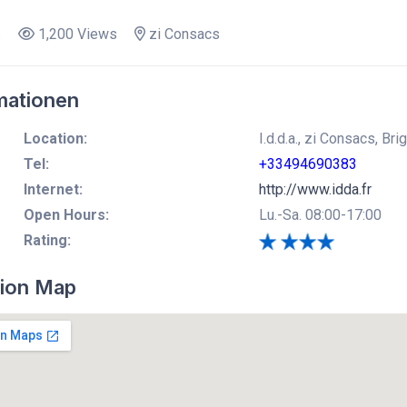
.
1,200 Views
zi Consacs
mationen
Location:
I.d.d.a., zi Consacs, Br
Tel:
+33494690383
Internet:
http://www.idda.fr
Open Hours:
Lu.-Sa. 08:00-17:00
Rating:
ion Map