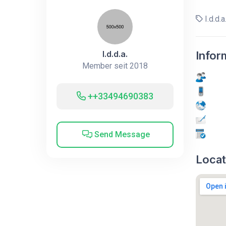
I.d.d.a
I.d.d.a.
Infor
Member seit 2018
++33494690383
Send Message
Locat