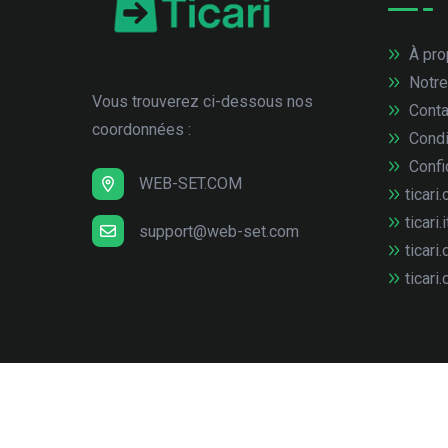
À pro
Notre
Vous trouverez ci-dessous nos
Conta
coordonnées :
Condi
Confid
WEB-SET.COM
ticari.
ticari.i
support@web-set.com
ticari.
ticari.
© Copyright
2026
web-set interactive GmbH
Tous 