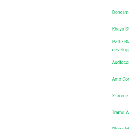
Doncam
Khaya S
Patte B
dévelop
Audioc
Amb Com
X-prime
Trame 