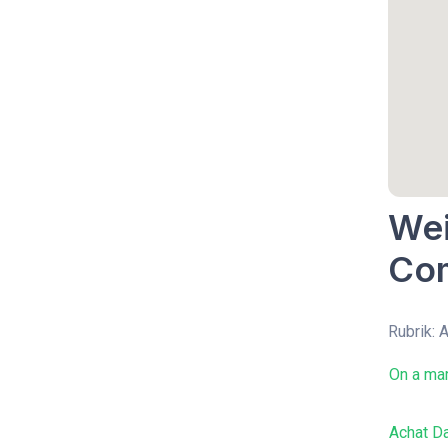
Wei
Co
Rubrik:
On a mar
Achat Da