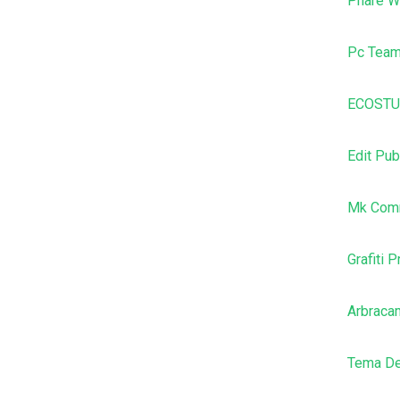
Phare W
Pc Tea
ECOSTU
Edit Pub
Mk Comm
Grafiti 
Arbraca
Tema De