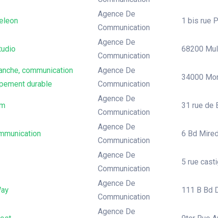
Agence De
eleon
1 bis rue P
Communication
Agence De
tudio
68200 Mul
Communication
lanche, communication
Agence De
34000 Mont
pement durable
Communication
Agence De
om
31 rue de 
Communication
Agence De
munication
6 Bd Mired
Communication
Agence De
5 rue casti
Communication
Agence De
Way
111 B Bd D
Communication
Agence De