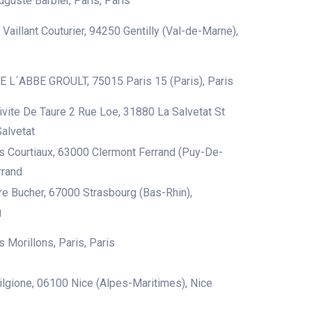
uguste Barbier, Paris, Paris
Vaillant Couturier, 94250 Gentilly (Val-de-Marne),
 L´ABBE GROULT, 75015 Paris 15 (Paris), Paris
ivite De Taure 2 Rue Loe, 31880 La Salvetat St
Salvetat
 Courtiaux, 63000 Clermont Ferrand (Puy-De-
rrand
re Bucher, 67000 Strasbourg (Bas-Rhin),
g
 Morillons, Paris, Paris
rilgione, 06100 Nice (Alpes-Maritimes), Nice