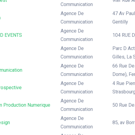
est
9ter Rue A
Communication
Agence De
47 Av Paul 
m
Communication
Gentilly
Agence De
D EVENTS
104 RUE DE
Communication
Agence De
Parc D Act
Communication
Gilles, La 
Agence De
66 Rue Des
unication
Communication
Dome), Fe
Agence De
4 Rue Pier
Prospective
Communication
Strasbour
Agence De
m Production Numerique
50 Rue Des
Communication
Agence De
sign
85, av Bor
Communication