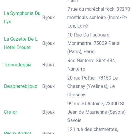
Palin
7 rue du maréchal foch, 37270
La Symphonie Du
Bijoux
montlouis sur loire (Indre-Et-
Lys
Loir, Loiré
10 Rue Du Faubourg
La Gazette De L
Bijoux
Montmartre, 75009 Paris
Hotel Drouot
(Paris), Paris
Rcs Nanterre Siret 484,
Tresordegaia
Bijoux
Nanterre
20 rue Pottier, 78150 Le
Despierrebijoux
Bijoux
Chesnay (Yvelines), Le
Chesnay
99 rue St Antoine, 73300 St
Cre-or
Bijoux
Jean de Maurienne (Savoie),
Savoie
121 rue des charmettes,
Bijoux Addict
Bijoux