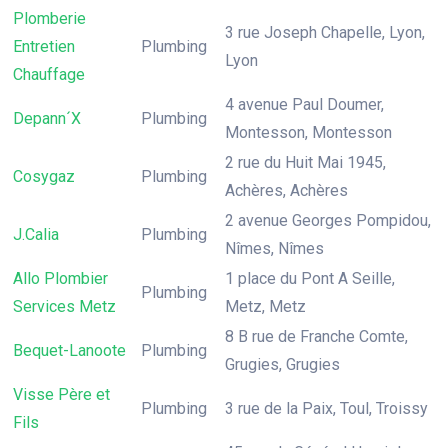
Plomberie
3 rue Joseph Chapelle, Lyon,
Entretien
Plumbing
Lyon
Chauffage
4 avenue Paul Doumer,
Depann´X
Plumbing
Montesson, Montesson
2 rue du Huit Mai 1945,
Cosygaz
Plumbing
Achères, Achères
2 avenue Georges Pompidou,
J.Calia
Plumbing
Nîmes, Nîmes
Allo Plombier
1 place du Pont A Seille,
Plumbing
Services Metz
Metz, Metz
8 B rue de Franche Comte,
Bequet-Lanoote
Plumbing
Grugies, Grugies
Visse Père et
Plumbing
3 rue de la Paix, Toul, Troissy
Fils