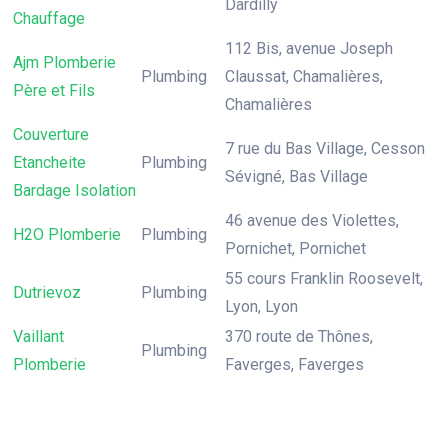
Dardilly
Chauffage
112 Bis, avenue Joseph
Ajm Plomberie
Plumbing
Claussat, Chamalières,
Père et Fils
Chamalières
Couverture
7 rue du Bas Village, Cesson
Etancheite
Plumbing
Sévigné, Bas Village
Bardage Isolation
46 avenue des Violettes,
H2O Plomberie
Plumbing
Pornichet, Pornichet
55 cours Franklin Roosevelt,
Dutrievoz
Plumbing
Lyon, Lyon
Vaillant
370 route de Thônes,
Plumbing
Plomberie
Faverges, Faverges