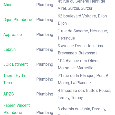
45 rue du Général Henri de
Ahcs
Plumbing
Virel, Surzur, Surzur
62 boulevard Voltaire, Dijon,
Dijon Plomberie
Plumbing
Dijon
1 rue de Saverne, Hésingue,
Approsine
Plumbing
Hésingue
3 avenue Descartes, Limeil
Lebrun
Plumbing
Brévannes, Brévannes
104 Avenue des Olives,
3CR Bâtiment
Plumbing
Marseille, Marseille
Therm Hydro
71 rue de la Planque, Pont À
Plumbing
Tech
Marcq, La Planque
4 Impasse des Buttes Roues,
APZS
Plumbing
Ternay, Ternay
Fabien Vincent
3 chemin du Jubin, Dardilly,
Plomberie
Plumbing