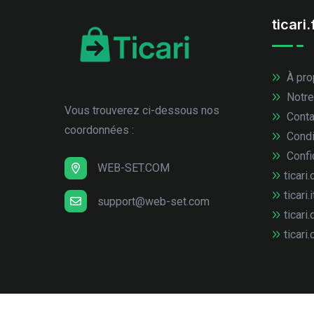
ticari.
À pro
Notre
Vous trouverez ci-dessous nos
Conta
coordonnées :
Condi
Confid
WEB-SET.COM
ticari.
ticari.i
support@web-set.com
ticari.
ticari.