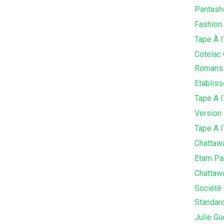
Pantash
Fashion
Tape À l
Cotelac
Romans 
Etabliss
Tape A l
Version
Tape A l
Chattawa
Etam Pa
Chattawa
Société 
Standar
Julie Gu