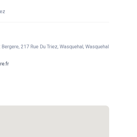
iez
t Bergere, 217 Rue Du Triez, Wasquehal, Wasquehal
re.fr