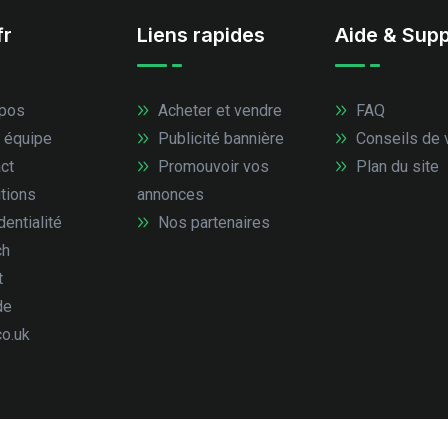
fr
Liens rapides
Aide & Supp
pos
Acheter et vendre
FAQ
 équipe
Publicité bannière
Conseils de 
ct
Promouvoir vos
Plan du site
tions
annonces
entialité
Nos partenaires
ch
t
de
co.uk