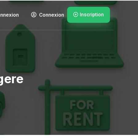
Inscription
nnexion
Connexion
gere