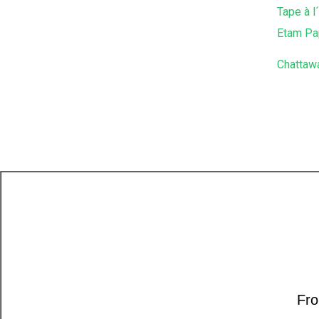
Tape à l´
Etam Pa
Chattawa