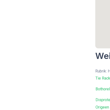
Wei
Rubrik: 
Tie Rack
Bothore
Disprot
Origeen