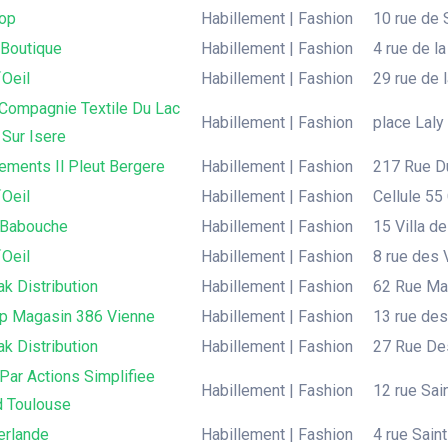
op
Habillement | Fashion
10 rue de 
 Boutique
Habillement | Fashion
4 rue de la
´Oeil
Habillement | Fashion
29 rue de 
 Compagnie Textile Du Lac
Habillement | Fashion
place Laly
Sur Isere
ements Il Pleut Bergere
Habillement | Fashion
217 Rue D
´Oeil
Habillement | Fashion
Cellule 55
 Babouche
Habillement | Fashion
15 Villa de
´Oeil
Habillement | Fashion
8 rue des
k Distribution
Habillement | Fashion
62 Rue Mad
p Magasin 386 Vienne
Habillement | Fashion
13 rue des
k Distribution
Habillement | Fashion
27 Rue Des
Par Actions Simplifiee
Habillement | Fashion
12 rue Sai
d Toulouse
erlande
Habillement | Fashion
4 rue Sain