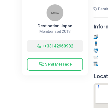
Destin
Destination Japon
Infor
Member seit 2018
++33142960932
Send Message
Locat