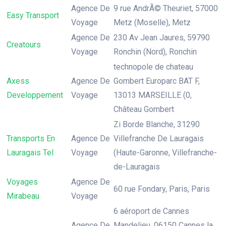
Agence De
9 rue AndrÃ© Theuriet, 57000
Easy Transport
Voyage
Metz (Moselle), Metz
Agence De
230 Av Jean Jaures, 59790
Creatours
Voyage
Ronchin (Nord), Ronchin
technopole de chateau
Axess
Agence De
Gombert Europarc BAT F,
Developpement
Voyage
13013 MARSEILLE (0,
Château Gombert
Zi Borde Blanche, 31290
Transports En
Agence De
Villefranche De Lauragais
Lauragais Tel
Voyage
(Haute-Garonne, Villefranche-
de-Lauragais
Voyages
Agence De
60 rue Fondary, Paris, Paris
Mirabeau
Voyage
6 aéroport de Cannes
Agence De
Mandelieu, 06150 Cannes la