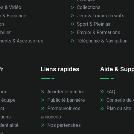
s & Vidéo
Collections
n & Bricolage
Jeux & Loisirs créatifs
on
Sport & Plein air
ilier
Emploi & Formations
ents & Accessoires
Téléphonie & Navigation
fr
Liens rapides
Aide & Supp
pos
Acheter et vendre
FAQ
 équipe
Publicité bannière
Conseils de 
ct
Promouvoir vos
Plan du site
tions
annonces
entialité
Nos partenaires
ch