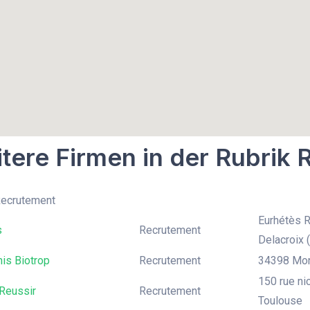
tere Firmen in der Rubrik
Recrutement
Eurhétès 
s
Recrutement
Delacroix (
is Biotrop
Recrutement
34398 Mont
150 rue ni
Reussir
Recrutement
Toulouse