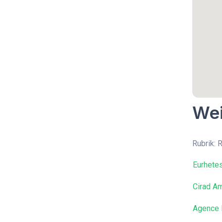
Wei
Rubrik: 
Eurhete
Cirad Am
Agence 