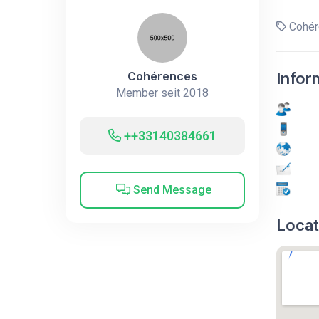
Cohér
Cohérences
Infor
Member seit 2018
++33140384661
Send Message
Locat