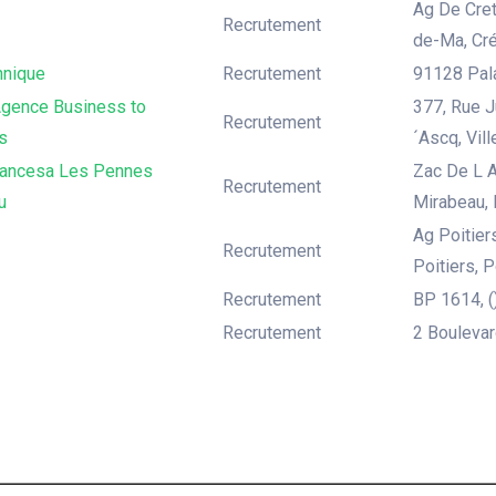
Ag De Cret
Recrutement
de-Ma, Cré
hnique
Recrutement
91128 Pala
gence Business to
377, Rue J
Recrutement
s
´Ascq, Vil
rancesa Les Pennes
Zac De L 
Recrutement
u
Mirabeau,
Ag Poitier
Recrutement
Poitiers, P
Recrutement
BP 1614, ()
Recrutement
2 Boulevar