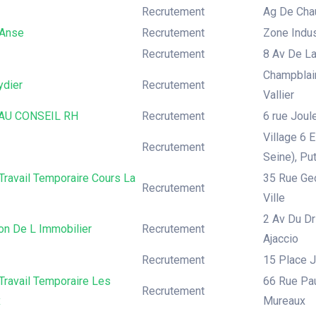
Recrutement
Ag De Cha
Anse
Recrutement
Zone Indus
Recrutement
8 Av De La
Champblain
ydier
Recrutement
Vallier
AU CONSEIL RH
Recrutement
6 rue Joul
Village 6 
Recrutement
Seine), Pu
ravail Temporaire Cours La
35 Rue Geo
Recrutement
Ville
2 Av Du Dr
on De L Immobilier
Recrutement
Ajaccio
Recrutement
15 Place 
Travail Temporaire Les
66 Rue Pau
Recrutement
x
Mureaux