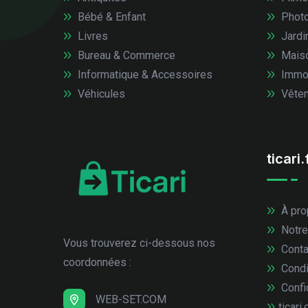
Bébé & Enfant
Photo
Livres
Jardi
Bureau & Commerce
Mais
Informatique & Accessoires
Immob
Véhicules
Vêtem
ticari.
À pro
Notre
Vous trouverez ci-dessous nos
Conta
coordonnées :
Condi
Confid
WEB-SET.COM
ticari.