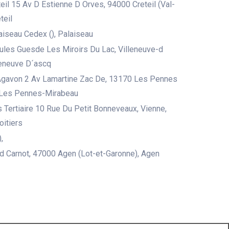
eil 15 Av D Estienne D Orves, 94000 Creteil (Val-
teil
iseau Cedex (), Palaiseau
ules Guesde Les Miroirs Du Lac, Villeneuve-d
leneuve D´ascq
Agavon 2 Av Lamartine Zac De, 13170 Les Pennes
 Les Pennes-Mirabeau
s Tertiaire 10 Rue Du Petit Bonneveaux, Vienne,
oitiers
,
d Carnot, 47000 Agen (Lot-et-Garonne), Agen