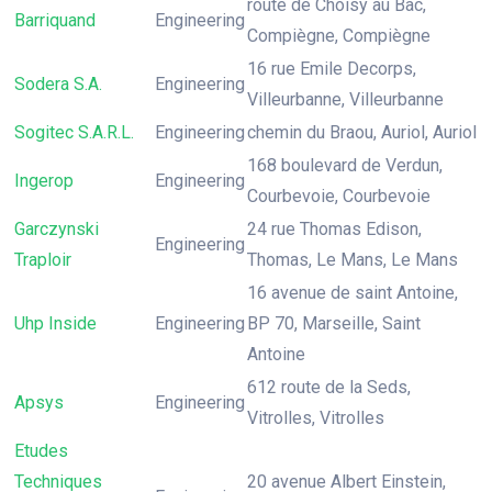
route de Choisy au Bac,
Barriquand
Engineering
Compiègne, Compiègne
16 rue Emile Decorps,
Sodera S.A.
Engineering
Villeurbanne, Villeurbanne
Sogitec S.A.R.L.
Engineering
chemin du Braou, Auriol, Auriol
168 boulevard de Verdun,
Ingerop
Engineering
Courbevoie, Courbevoie
Garczynski
24 rue Thomas Edison,
Engineering
Traploir
Thomas, Le Mans, Le Mans
16 avenue de saint Antoine,
Uhp Inside
Engineering
BP 70, Marseille, Saint
Antoine
612 route de la Seds,
Apsys
Engineering
Vitrolles, Vitrolles
Etudes
Techniques
20 avenue Albert Einstein,