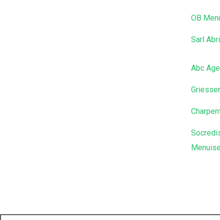
OB Menu
Sarl Ab
Abc Ag
Griesser
Charpen
Socredi
Menuise