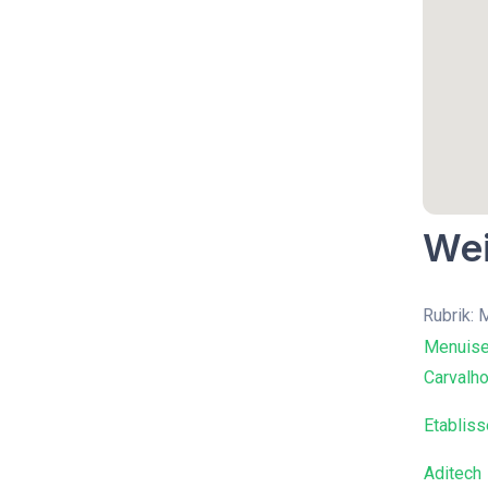
Wei
Rubrik: 
Menuise
Carvalh
Etablis
Aditech