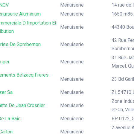
NOV
Menuiserie
14 rue de 
enuiserie Aluminium
Menuiserie
1650 rn85,
mmerciale D Importation Et
Menuiserie
44340 Boug
ibution
42 Rue Fe
eries De Sombernon
Menuiserie
Somberno
31 Rue Jac
imper
Menuiserie
Marcel, Qu
sements Belzacq Freres
Menuiserie
23 Bd Garib
zer Sa
Menuiserie
Zi, 54710 
Zone Indus
ants De Jean Crosnier
Menuiserie
et-Ch, Vill
De La Baie
Menuiserie
BP 0122, 5
2 avenue A
Carton
Menuiserie