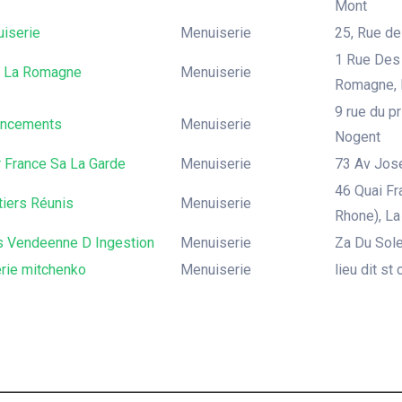
Mont
iserie
Menuiserie
25, Rue de
1 Rue Des 
ri La Romagne
Menuiserie
Romagne,
9 rue du p
encements
Menuiserie
Nogent
 France Sa La Garde
Menuiserie
73 Av Jose
46 Quai Fr
tiers Réunis
Menuiserie
Rhone), La
s Vendeenne D Ingestion
Menuiserie
Za Du Sole
rie mitchenko
Menuiserie
lieu dit st