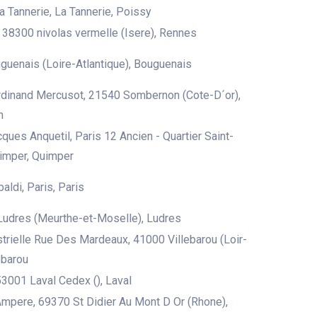
la Tannerie, La Tannerie, Poissy
 38300 nivolas vermelle (Isere), Rennes
uenais (Loire-Atlantique), Bouguenais
rdinand Mercusot, 21540 Sombernon (Cote-D´or),
n
ques Anquetil, Paris 12 Ancien - Quartier Saint-
imper, Quimper
aldi, Paris, Paris
Ludres (Meurthe-et-Moselle), Ludres
trielle Rue Des Mardeaux, 41000 Villebarou (Loir-
ebarou
3001 Laval Cedex (), Laval
mpere, 69370 St Didier Au Mont D Or (Rhone),