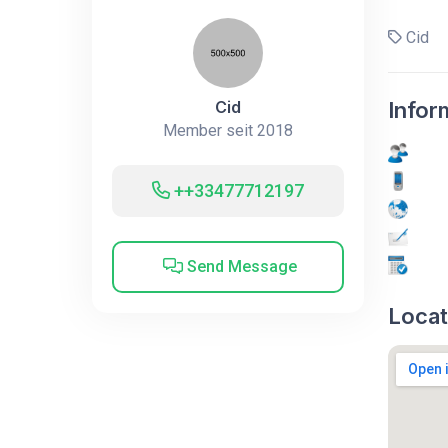
Cid
Cid
Infor
Member seit 2018
++33477712197
Send Message
Locat