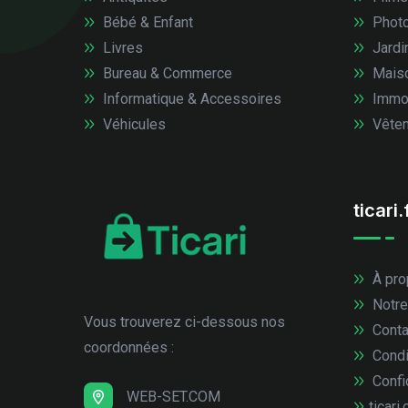
Bébé & Enfant
Photo
Livres
Jardi
Bureau & Commerce
Mais
Informatique & Accessoires
Immob
Véhicules
Vêtem
ticari.
À pro
Notre
Vous trouverez ci-dessous nos
Conta
coordonnées :
Condi
Confid
WEB-SET.COM
ticari.