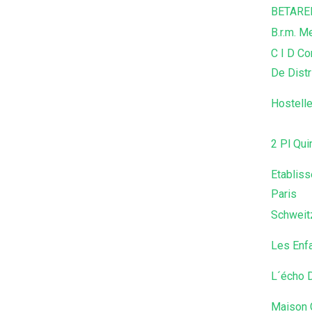
BETARE
B.r.m. M
C I D Co
De Distr
Hostell
2 Pl Qu
Etablis
Paris
Schweit
Les Enf
L´écho 
Maison 