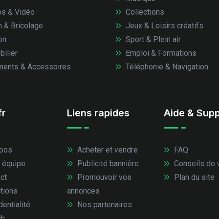
s & Vidéo
Collections
n & Bricolage
Jeux & Loisirs créatifs
on
Sport & Plein air
ilier
Emploi & Formations
ents & Accessoires
Téléphonie & Navigation
fr
Liens rapides
Aide & Supp
pos
Acheter et vendre
FAQ
 équipe
Publicité bannière
Conseils de 
ct
Promouvoir vos
Plan du site
tions
annonces
entialité
Nos partenaires
ch