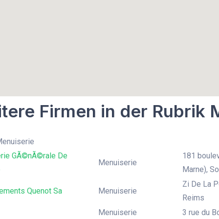
tere Firmen in der Rubrik 
Menuiserie
rie GÃ©nÃ©rale De
181 boulev
Menuiserie
o
Marne), So
Zi De La P
sements Quenot Sa
Menuiserie
Reims
Menuiserie
3 rue du B