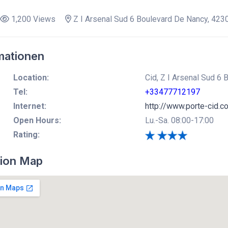
1,200 Views
Z I Arsenal Sud 6 Boulevard De Nancy, 423
mationen
Location:
Cid, Z I Arsenal Sud 6 
Tel:
+33477712197
Internet:
http://www.porte-cid.c
Open Hours:
Lu.-Sa. 08:00-17:00
Rating:
ion Map