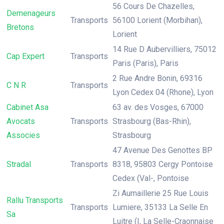
56 Cours De Chazelles,
Demenageurs
Transports
56100 Lorient (Morbihan),
Bretons
Lorient
14 Rue D Aubervilliers, 75012
Cap Expert
Transports
Paris (Paris), Paris
2 Rue Andre Bonin, 69316
C N R
Transports
Lyon Cedex 04 (Rhone), Lyon
Cabinet Asa
63 av. des Vosges, 67000
Avocats
Transports
Strasbourg (Bas-Rhin),
Associes
Strasbourg
47 Avenue Des Genottes BP
Stradal
Transports
8318, 95803 Cergy Pontoise
Cedex (Val-, Pontoise
Zi Aumaillerie 25 Rue Louis
Rallu Transports
Transports
Lumiere, 35133 La Selle En
Sa
Luitre (I, La Selle-Craonnaise