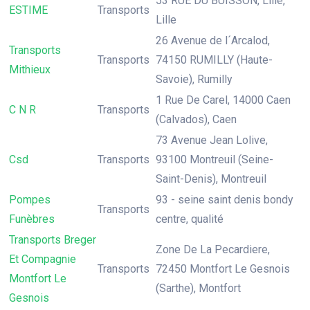
53 RUE DU BUISSON, Lille,
ESTIME
Transports
Lille
26 Avenue de l´Arcalod,
Transports
Transports
74150 RUMILLY (Haute-
Mithieux
Savoie), Rumilly
1 Rue De Carel, 14000 Caen
C N R
Transports
(Calvados), Caen
73 Avenue Jean Lolive,
Csd
Transports
93100 Montreuil (Seine-
Saint-Denis), Montreuil
Pompes
93 - seine saint denis bondy
Transports
Funèbres
centre, qualité
Transports Breger
Zone De La Pecardiere,
Et Compagnie
Transports
72450 Montfort Le Gesnois
Montfort Le
(Sarthe), Montfort
Gesnois