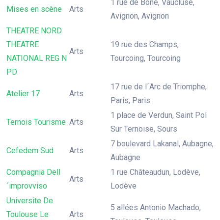
1 rue de Bone, Vaucluse,
Mises en scène
Arts
Avignon, Avignon
THEATRE NORD
THEATRE
19 rue des Champs,
Arts
NATIONAL REG N
Tourcoing, Tourcoing
PD
17 rue de l´Arc de Triomphe,
Atelier 17
Arts
Paris, Paris
1 place de Verdun, Saint Pol
Ternois Tourisme
Arts
Sur Ternoise, Sours
7 boulevard Lakanal, Aubagne,
Cefedem Sud
Arts
Aubagne
Compagnia Dell
1 rue Châteaudun, Lodève,
Arts
´improvviso
Lodève
Universite De
5 allées Antonio Machado,
Toulouse Le
Arts