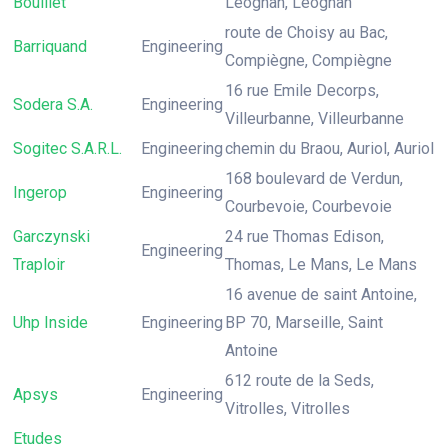
Bouillet
Léognan, Léognan
route de Choisy au Bac,
Barriquand
Engineering
Compiègne, Compiègne
16 rue Emile Decorps,
Sodera S.A.
Engineering
Villeurbanne, Villeurbanne
Sogitec S.A.R.L.
Engineering
chemin du Braou, Auriol, Auriol
168 boulevard de Verdun,
Ingerop
Engineering
Courbevoie, Courbevoie
Garczynski
24 rue Thomas Edison,
Engineering
Traploir
Thomas, Le Mans, Le Mans
16 avenue de saint Antoine,
Uhp Inside
Engineering
BP 70, Marseille, Saint
Antoine
612 route de la Seds,
Apsys
Engineering
Vitrolles, Vitrolles
Etudes