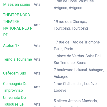
1 rue de Bone, Vaucluse,
Mises en scène
Arts
Avignon, Avignon
THEATRE NORD
THEATRE
19 rue des Champs,
Arts
NATIONAL REG N
Tourcoing, Tourcoing
PD
17 rue de l´Arc de Triomphe,
Atelier 17
Arts
Paris, Paris
1 place de Verdun, Saint Pol
Ternois Tourisme
Arts
Sur Ternoise, Sours
7 boulevard Lakanal, Aubagne,
Cefedem Sud
Arts
Aubagne
Compagnia Dell
1 rue Châteaudun, Lodève,
Arts
´improvviso
Lodève
Universite De
5 allées Antonio Machado,
Toulouse Le
Arts