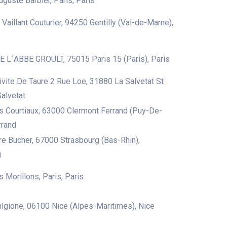
uguste Barbier, Paris, Paris
Vaillant Couturier, 94250 Gentilly (Val-de-Marne),
 L´ABBE GROULT, 75015 Paris 15 (Paris), Paris
ivite De Taure 2 Rue Loe, 31880 La Salvetat St
Salvetat
 Courtiaux, 63000 Clermont Ferrand (Puy-De-
rrand
re Bucher, 67000 Strasbourg (Bas-Rhin),
g
 Morillons, Paris, Paris
rilgione, 06100 Nice (Alpes-Maritimes), Nice