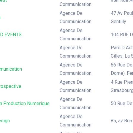
est
9ter Rue A
Communication
Agence De
47 Av Paul 
m
Communication
Gentilly
Agence De
D EVENTS
104 RUE DE
Communication
Agence De
Parc D Act
Communication
Gilles, La 
Agence De
66 Rue Des
unication
Communication
Dome), Fe
Agence De
4 Rue Pier
Prospective
Communication
Strasbour
Agence De
m Production Numerique
50 Rue Des
Communication
Agence De
sign
85, av Bor
Communication