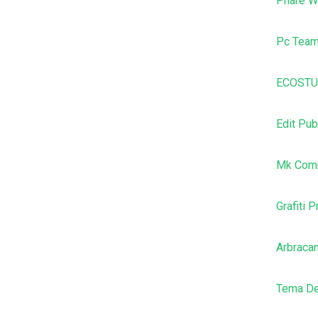
Phare W
Pc Tea
ECOSTU
Edit Pub
Mk Comm
Grafiti 
Arbraca
Tema De