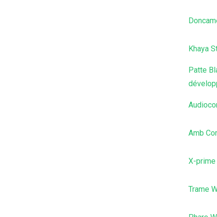
Doncam
Khaya S
Patte B
dévelop
Audioc
Amb Com
X-prime
Trame 