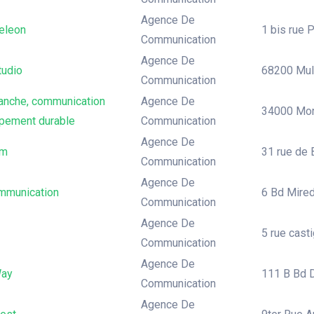
Agence De
eleon
1 bis rue P
Communication
Agence De
tudio
68200 Mul
Communication
lanche, communication
Agence De
34000 Mont
pement durable
Communication
Agence De
om
31 rue de 
Communication
Agence De
munication
6 Bd Mired
Communication
Agence De
5 rue casti
Communication
Agence De
Way
111 B Bd D
Communication
Agence De