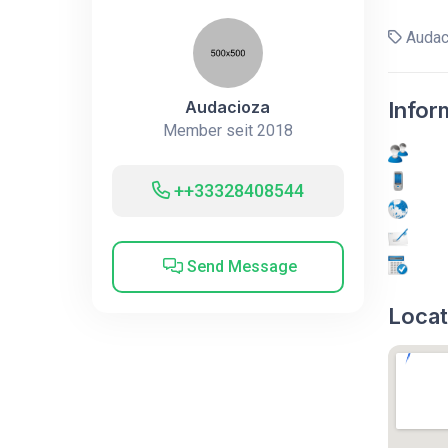
Audac
Audacioza
Infor
Member seit 2018
++33328408544
Send Message
Locat