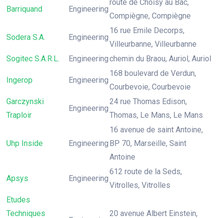
route de Choisy au Bac,
Barriquand
Engineering
Compiègne, Compiègne
16 rue Emile Decorps,
Sodera S.A.
Engineering
Villeurbanne, Villeurbanne
Sogitec S.A.R.L.
Engineering
chemin du Braou, Auriol, Auriol
168 boulevard de Verdun,
Ingerop
Engineering
Courbevoie, Courbevoie
Garczynski
24 rue Thomas Edison,
Engineering
Traploir
Thomas, Le Mans, Le Mans
16 avenue de saint Antoine,
Uhp Inside
Engineering
BP 70, Marseille, Saint
Antoine
612 route de la Seds,
Apsys
Engineering
Vitrolles, Vitrolles
Etudes
Techniques
20 avenue Albert Einstein,