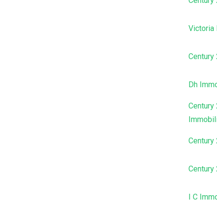
Century
Victoria
Century
Dh Immo
Century
Immobil
Century
Century
I C Immo