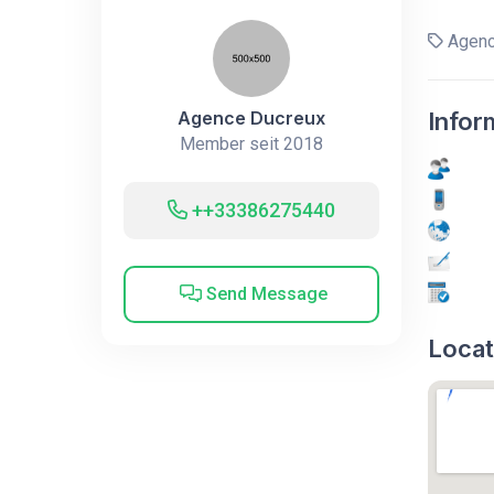
Agenc
Agence Ducreux
Infor
Member seit 2018
++33386275440
Send Message
Locat