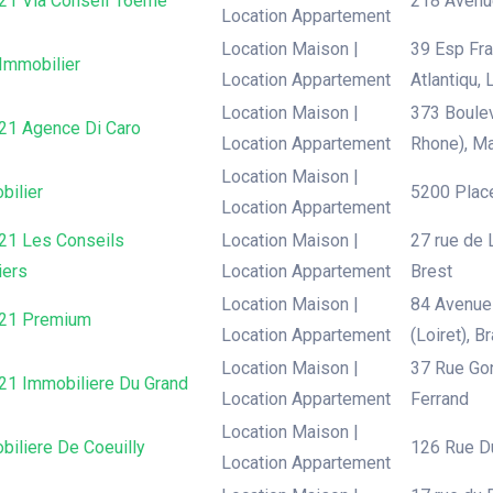
 21 Via Conseil 16eme
218 Avenue
Location Appartement
Location Maison |
39 Esp Fra
 Immobilier
Location Appartement
Atlantiqu,
Location Maison |
373 Boulev
 21 Agence Di Caro
Location Appartement
Rhone), Ma
Location Maison |
bilier
5200 Place
Location Appartement
 21 Les Conseils
Location Maison |
27 rue de L
iers
Location Appartement
Brest
Location Maison |
84 Avenue
 21 Premium
Location Appartement
(Loiret), B
Location Maison |
37 Rue Go
 21 Immobiliere Du Grand
Location Appartement
Ferrand
Location Maison |
biliere De Coeuilly
126 Rue Du
Location Appartement