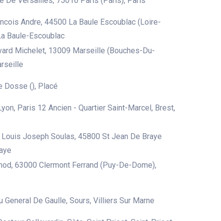
 De Versailles, 75016 Paris (Paris), Paris
ncois Andre, 44500 La Baule Escoublac (Loire-
 La Baule-Escoublac
ard Michelet, 13009 Marseille (Bouches-Du-
rseille
 Dosse (), Placé
yon, Paris 12 Ancien - Quartier Saint-Marcel, Brest,
 Louis Joseph Soulas, 45800 St Jean De Braye
raye
nod, 63000 Clermont Ferrand (Puy-De-Dome),
 General De Gaulle, Sours, Villiers Sur Marne