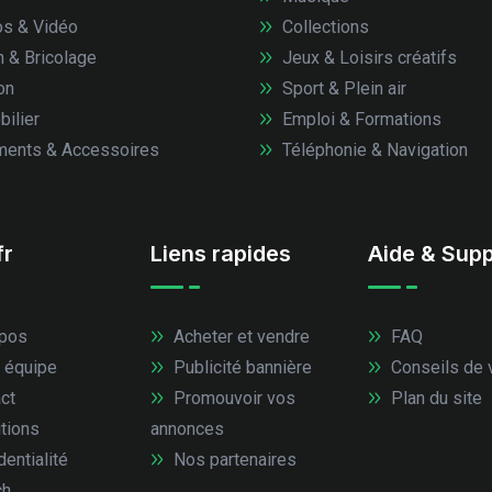
s & Vidéo
Collections
n & Bricolage
Jeux & Loisirs créatifs
on
Sport & Plein air
ilier
Emploi & Formations
ents & Accessoires
Téléphonie & Navigation
fr
Liens rapides
Aide & Supp
pos
Acheter et vendre
FAQ
 équipe
Publicité bannière
Conseils de 
ct
Promouvoir vos
Plan du site
tions
annonces
entialité
Nos partenaires
ch