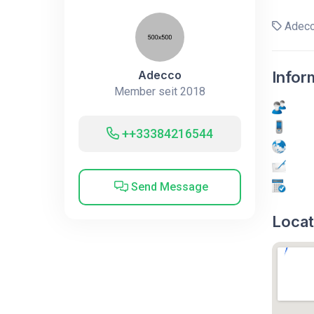
Adec
Adecco
Infor
Member seit 2018
++33384216544
Send Message
Locat