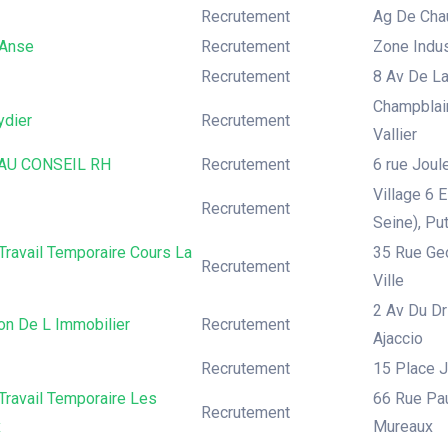
Recrutement
Ag De Cha
Anse
Recrutement
Zone Indus
Recrutement
8 Av De La
Champblain
ydier
Recrutement
Vallier
AU CONSEIL RH
Recrutement
6 rue Joul
Village 6 
Recrutement
Seine), Pu
ravail Temporaire Cours La
35 Rue Geo
Recrutement
Ville
2 Av Du Dr
on De L Immobilier
Recrutement
Ajaccio
Recrutement
15 Place 
Travail Temporaire Les
66 Rue Pau
Recrutement
x
Mureaux