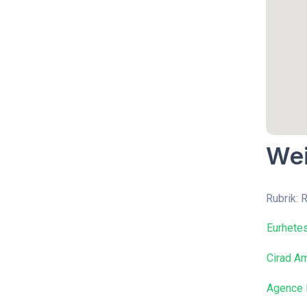
Wei
Rubrik: 
Eurhete
Cirad Am
Agence 