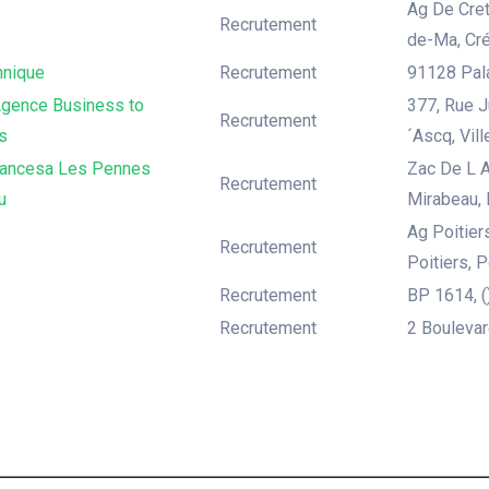
Ag De Cret
Recrutement
de-Ma, Cré
hnique
Recrutement
91128 Pala
gence Business to
377, Rue J
Recrutement
s
´Ascq, Vil
rancesa Les Pennes
Zac De L 
Recrutement
u
Mirabeau,
Ag Poitier
Recrutement
Poitiers, P
Recrutement
BP 1614, ()
Recrutement
2 Boulevar