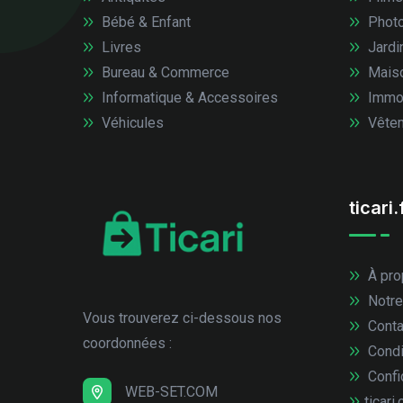
Bébé & Enfant
Photo
Livres
Jardi
Bureau & Commerce
Mais
Informatique & Accessoires
Immob
Véhicules
Vêtem
ticari.
À pro
Notre
Vous trouverez ci-dessous nos
Conta
coordonnées :
Condi
Confid
WEB-SET.COM
ticari.