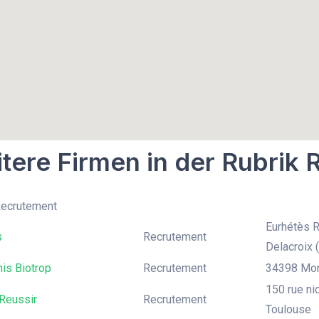
tere Firmen in der Rubrik
Recrutement
Eurhétès 
s
Recrutement
Delacroix (
is Biotrop
Recrutement
34398 Mont
150 rue ni
Reussir
Recrutement
Toulouse