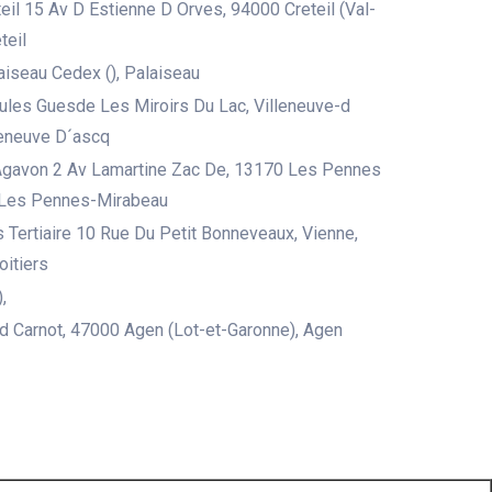
eil 15 Av D Estienne D Orves, 94000 Creteil (Val-
teil
iseau Cedex (), Palaiseau
ules Guesde Les Miroirs Du Lac, Villeneuve-d
leneuve D´ascq
Agavon 2 Av Lamartine Zac De, 13170 Les Pennes
 Les Pennes-Mirabeau
s Tertiaire 10 Rue Du Petit Bonneveaux, Vienne,
oitiers
,
d Carnot, 47000 Agen (Lot-et-Garonne), Agen