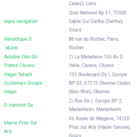
Calais), Lens
Quai National Bp 21, 72300
anjou navigation
Sable Sur Sarthe (Sarthe),
Sours
Heraldique D
86 rue du Rocher, Paris,
´abzac
Rocher
Autobar Das Gb
Zi La Maladiere 155 Av D
France Cluses
Italie, Cluses, Cluses
Hager Tehalit
132 Boulevard De L Europe
Systemes Groupe
BP 03, 67215 Obernai Cedex
Hager
(Bas-Rhin), Obernai
Zi Rue De L Europe BP 2,
D Hantsch Sa
Marlenheim, Marlenheim
36 Route de Megève, 74120
Mairie Praz Sur
Praz sur Arly (Haute-Savoie),
Arly
Sours