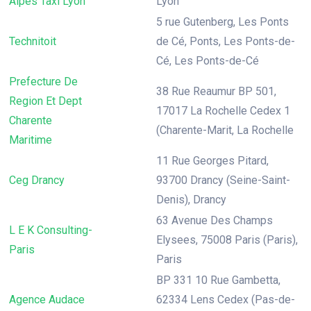
Alpes Taxi Lyon
Lyon
5 rue Gutenberg, Les Ponts
Technitoit
de Cé, Ponts, Les Ponts-de-
Cé, Les Ponts-de-Cé
Prefecture De
38 Rue Reaumur BP 501,
Region Et Dept
17017 La Rochelle Cedex 1
Charente
(Charente-Marit, La Rochelle
Maritime
11 Rue Georges Pitard,
Ceg Drancy
93700 Drancy (Seine-Saint-
Denis), Drancy
63 Avenue Des Champs
L E K Consulting-
Elysees, 75008 Paris (Paris),
Paris
Paris
BP 331 10 Rue Gambetta,
Agence Audace
62334 Lens Cedex (Pas-de-