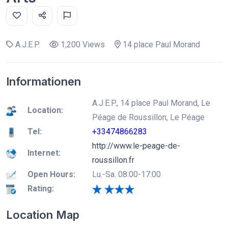
A.J.E.P.
1,200 Views
14 place Paul Morand
Informationen
A.J.E.P., 14 place Paul Morand, Le
Location:
Péage de Roussillon, Le Péage
Tel:
+33474866283
http://www.le-peage-de-
Internet:
roussillon.fr
Open Hours:
Lu.-Sa. 08:00-17:00
Rating:
Location Map