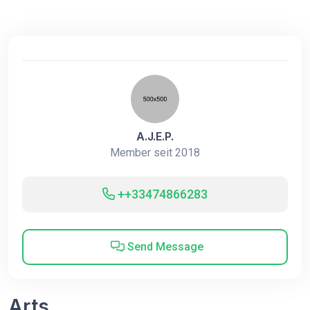
A.J.E.P.
Member seit 2018
++33474866283
Send Message
Arts