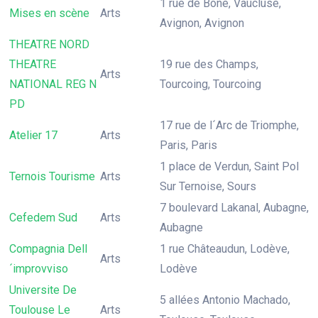
1 rue de Bone, Vaucluse,
Mises en scène
Arts
Avignon, Avignon
THEATRE NORD
THEATRE
19 rue des Champs,
Arts
NATIONAL REG N
Tourcoing, Tourcoing
PD
17 rue de l´Arc de Triomphe,
Atelier 17
Arts
Paris, Paris
1 place de Verdun, Saint Pol
Ternois Tourisme
Arts
Sur Ternoise, Sours
7 boulevard Lakanal, Aubagne,
Cefedem Sud
Arts
Aubagne
Compagnia Dell
1 rue Châteaudun, Lodève,
Arts
´improvviso
Lodève
Universite De
5 allées Antonio Machado,
Toulouse Le
Arts